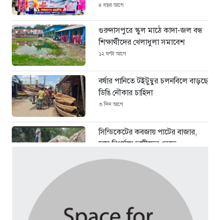
৪ বছর আগে
গুরুদাসপুরে স্কুল মাঠে কাদা-জল বন্ধ
শিক্ষার্থীদের খেলাধুলা সমাবেশ
১২ ঘণ্টা আগে
বর্ষার পানিতে টইটুম্বুর চলনবিলে বাড়ছে
ডিঙি নৌকার চাহিদা
৩ দিন আগে
সিন্ডিকেটের কবজায় পাটের বাজার,
দাম বিপর্যয়ে চাষীদের ক্ষোভ
৩ দিন আগে
শঙ্কিত জীবন-অনিরাপদ ব্যবসা প্রতিষ্ঠান
নিরাপত্তা চেয়ে ব্যবসায়ীর সংবাদ
সম্মেলন
৪ দিন আগে