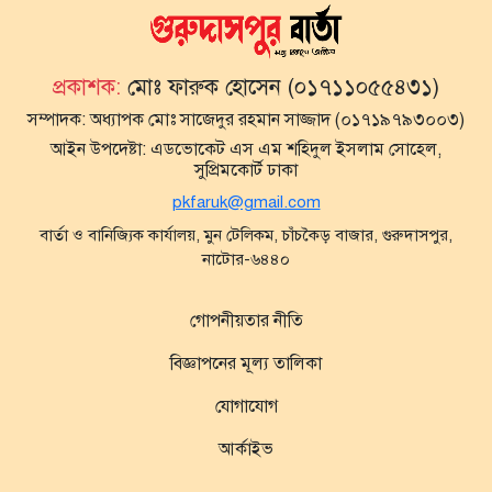
প্রকাশক:
মোঃ ফারুক হোসেন (০১৭১১০৫৫৪৩১)
সম্পাদক:
অধ্যাপক মোঃ সাজেদুর রহমান সাজ্জাদ (০১৭১৯৭৯৩০০৩)
আইন উপদেষ্টা:
এডভোকেট এস এম শহিদুল ইসলাম সোহেল,
সুপ্রিমকোর্ট ঢাকা
pkfaruk@gmail.com
বার্তা ও বানিজ্যিক কার্যালয়, মুন টেলিকম, চাঁচকৈড় বাজার, গুরুদাসপুর,
নাটোর-৬৪৪০
গোপনীয়তার নীতি
বিজ্ঞাপনের মূল্য তালিকা
যোগাযোগ
আর্কাইভ