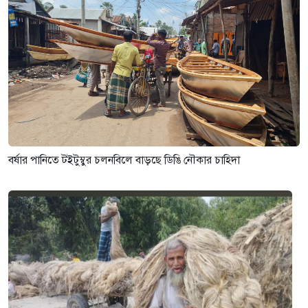
বর্ষার পানিতে টইটুম্বুর চলনবিলে বাড়ছে ডিঙি নৌকার চাহিদা