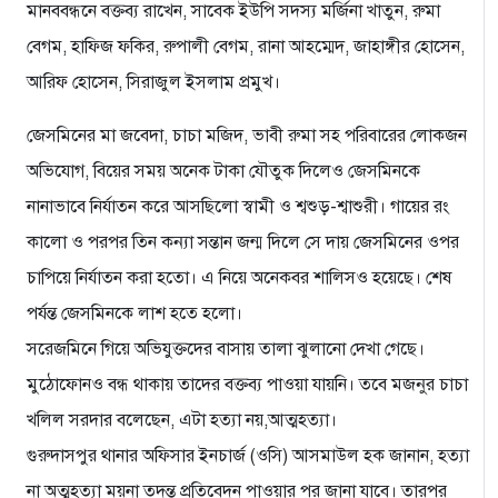
মানববন্ধনে বক্তব্য রাখেন, সাবেক ইউপি সদস্য মর্জিনা খাতুন, রুমা
বেগম, হাফিজ ফকির, রুপালী বেগম, রানা আহম্মেদ, জাহাঙ্গীর হোসেন,
আরিফ হোসেন, সিরাজুল ইসলাম প্রমুখ।
জেসমিনের মা জবেদা, চাচা মজিদ, ভাবী রুমা সহ পরিবারের লোকজন
অভিযোগ, বিয়ের সময় অনেক টাকা যৌতুক দিলেও জেসমিনকে
নানাভাবে নির্যাতন করে আসছিলো স্বামী ও শ্বশুড়-শ্বাশুরী। গায়ের রং
কালো ও পরপর তিন কন্যা সন্তান জন্ম দিলে সে দায় জেসমিনের ওপর
চাপিয়ে নির্যাতন করা হতো। এ নিয়ে অনেকবর শালিসও হয়েছে। শেষ
পর্যন্ত জেসমিনকে লাশ হতে হলো।
সরেজমিনে গিয়ে অভিযুক্তদের বাসায় তালা ঝুলানো দেখা গেছে।
মুঠোফোনও বন্ধ থাকায় তাদের বক্তব্য পাওয়া যায়নি। তবে মজনুর চাচা
খলিল সরদার বলেছেন, এটা হত্যা নয়,আত্মহত্যা।
গুরুদাসপুর থানার অফিসার ইনচার্জ (ওসি) আসমাউল হক জানান, হত্যা
না অত্মহত্যা ময়না তদন্ত প্রতিবেদন পাওয়ার পর জানা যাবে। তারপর