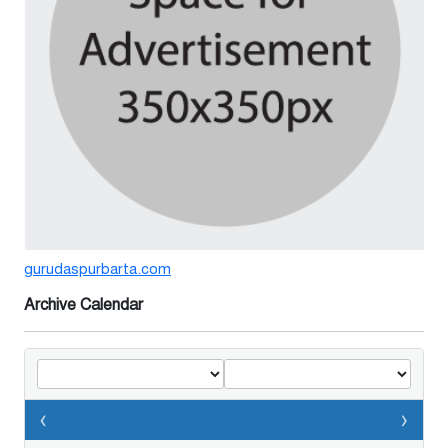
বর্ষার পানিতে টইটুম্বুর চলনবিলাঞ্চলে
বাড়ছে ডিঙি নৌকার চাহিদা
১ সপ্তাহ আগে
গুরুদাসপুরে সাত ইঞ্চি জমির দাবীতে
দুই মামলা-হয়রানীর অভিযোগ
২ সপ্তাহ আগে
gurudaspurbarta.com
তথ্যবিভ্রাট সংবাদের প্রতিবাদে
ডা.জাহেদুলের সংবাদ সম্মেলন
Archive Calendar
২ সপ্তাহ আগে
গুরুদাসপুরে দুর্নীতি প্রতিরোধ বিষয়ক
বিতর্ক প্রতিযোগিতা অনুষ্ঠিত
‹
›
২ সপ্তাহ আগে