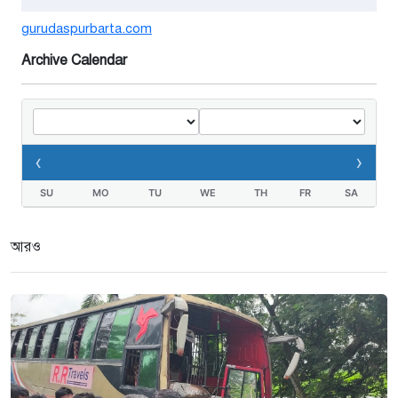
গুরুদাসপুরে সাত ইঞ্চি জমির দাবীতে
gurudaspurbarta.com
দুই মামলা-হয়রানীর অভিযোগ
Archive Calendar
২ সপ্তাহ আগে
তথ্যবিভ্রাট সংবাদের প্রতিবাদে
ডা.জাহেদুলের সংবাদ সম্মেলন
‹
›
৩ সপ্তাহ আগে
SU
MO
TU
WE
TH
FR
SA
গুরুদাসপুরে দুর্নীতি প্রতিরোধ বিষয়ক
বিতর্ক প্রতিযোগিতা অনুষ্ঠিত
আরও
৩ সপ্তাহ আগে