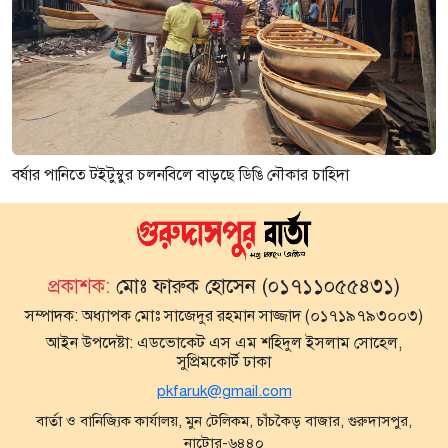
বর্ষার পানিতে টইটুম্বুর চলনবিলে বাড়ছে ডিঙি নৌকার চাহিদা
প্রকাশক:
মোঃ ফারুক হোসেন (০১৭১১০৫৫৪৩১)
সম্পাদক:
অধ্যাপক মোঃ সাজেদুর রহমান সাজ্জাদ (০১৭১৯৭৯৩০০৩)
আইন উপদেষ্টা:
এডভোকেট এস এম শহিদুল ইসলাম সোহেল,
সুপ্রিমকোর্ট ঢাকা
pkfaruk@gmail.com
বার্তা ও বানিজ্যিক কার্যালয়, মুন টেলিকম, চাঁচকৈড় বাজার, গুরুদাসপুর,
নাটোর-৬৪৪০