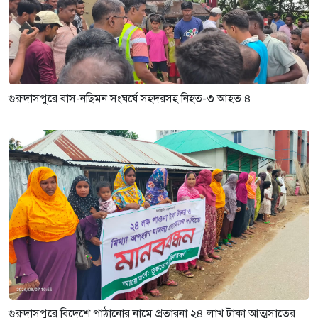
গুরুদাসপুরে বাস-নছিমন সংঘর্ষে সহদরসহ নিহত-৩ আহত ৪
গুরুদাসপুরে বিদেশে পাঠানোর নামে প্রতারনা ২৪ লাখ টাকা আত্মসাতের