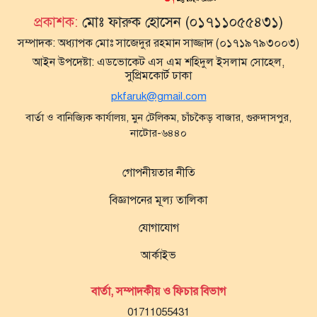
প্রকাশক:
মোঃ ফারুক হোসেন (০১৭১১০৫৫৪৩১)
সম্পাদক:
অধ্যাপক মোঃ সাজেদুর রহমান সাজ্জাদ (০১৭১৯৭৯৩০০৩)
আইন উপদেষ্টা:
এডভোকেট এস এম শহিদুল ইসলাম সোহেল,
সুপ্রিমকোর্ট ঢাকা
pkfaruk@gmail.com
বার্তা ও বানিজ্যিক কার্যালয়, মুন টেলিকম, চাঁচকৈড় বাজার, গুরুদাসপুর,
নাটোর-৬৪৪০
গোপনীয়তার নীতি
বিজ্ঞাপনের মূল্য তালিকা
যোগাযোগ
আর্কাইভ
বার্তা, সম্পাদকীয় ও ফিচার বিভাগ
01711055431