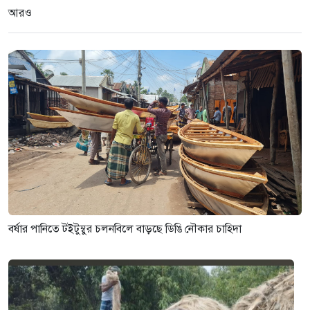
আরও
সংগঠন গতিশীল না থাকলে স্থানীয়
নির্বাচনে বিজয় কঠিন হবে-সোহাগ
১ মাস আগে
বর্ষার পানিতে টইটুম্বুর চলনবিলে বাড়ছে ডিঙি নৌকার চাহিদা