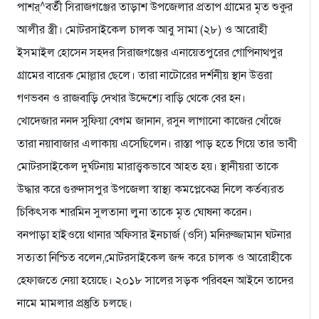
পাশর্^বর্তী সিরাজগঞ্জের তাড়াশ উপজেলার প্রতাপ গ্রামের মৃত শুকুর
আলীর স্ত্রী। মোটরসাইকেল চালক আবু সামা (২৮) ও আরোহী
ইসমাইল হোসেন সহদর সিরাজগঞ্জের এনায়েতপুরের গোপিনাথপুর
গ্রামের বারেক মোল্লার ছেলে। তারা নাটোরের দর্শনীয় স্থান উত্তরা
গণভবন ও রাজবাড়ি দেখার উদ্দেশ্যে বাড়ি থেকে বের হন।
খোদেজার ননদ সুফিয়া বেগম জানান, রসুন লাগানো কাজের খোঁজে
তারা নয়াবাজার এলাকায় এসেছিলেন। রাস্তা পাড় হতে গিয়ে তার ভাবী
মোটরসাইকেল দুর্ঘটনায় মারাত্ত্বকভাবে আহত হয়। স্থানীয়রা তাকে
উদ্ধার করে গুরুদাসপুর উপজেলা স্বাস্থ্য কমপ্লেক্স্রে নিলে কর্তব্যরত
চিকিৎসক শারমিন সুলতানা লুনা তাকে মৃত ঘোষনা করেন।
বনপাড়া হাইওয়ে থানার অফিসার ইনচার্জ (ওসি) মনিরুজ্জামান ঘটনার
সত্যতা নিশ্চিত বলেন,মোটরসাইকেল জব্দ করে চালক ও আরোহীকে
হেফাজতে নেয়া হয়েছে। ২০১৮ সালের সড়ক পরিবহন আইনে তাদের
নামে মামলার প্রস্তুতি চলছে।