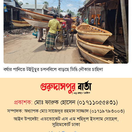
বর্ষার পানিতে টইটুম্বুর চলনবিলে বাড়ছে ডিঙি নৌকার চাহিদা
প্রকাশক:
মোঃ ফারুক হোসেন (০১৭১১০৫৫৪৩১)
সম্পাদক:
অধ্যাপক মোঃ সাজেদুর রহমান সাজ্জাদ (০১৭১৯৭৯৩০০৩)
আইন উপদেষ্টা:
এডভোকেট এস এম শহিদুল ইসলাম সোহেল,
সুপ্রিমকোর্ট ঢাকা