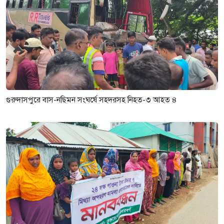
গুরুদাসপুরে বাস-নছিমন সংঘর্ষে সহদরসহ নিহত-৩ আহত ৪