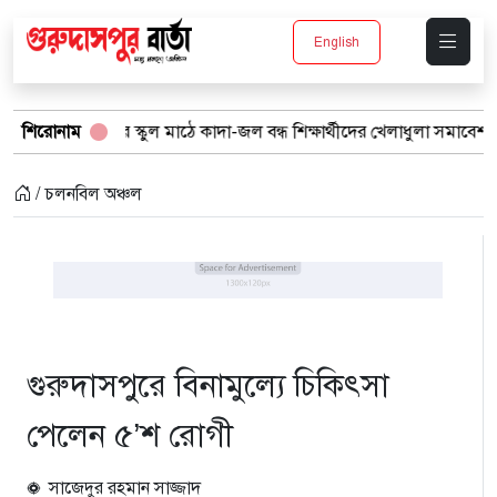
English
পুরে স্কুল মাঠে কাদা-জল বন্ধ শিক্ষার্থীদের খেলাধুলা সমাবেশ
শিরোনাম
বর্ষার প
/ চলনবিল অঞ্চল
গুরুদাসপুরে বিনামুল্যে চিকিৎসা
পেলেন ৫’শ রোগী
সাজেদুর রহমান সাজ্জাদ