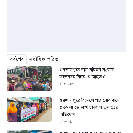
সর্বশেষ
সর্বাধিক পঠিত
গুরুদাসপুরে বাস-নছিমন সংঘর্ষে
সহদরসহ নিহত-৩ আহত ৪
১ দিন আগে
গুরুদাসপুরে বিদেশে পাঠানোর নামে
প্রতারনা ২৪ লাখ টাকা আত্মসাতের
অভিযোগ
২ দিন আগে