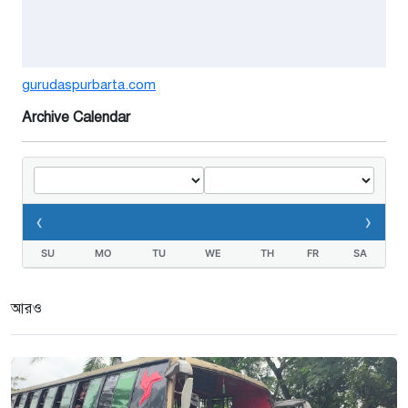
বাড়ছে ডিঙি নৌকার চাহিদা
১ সপ্তাহ আগে
গুরুদাসপুরে সাত ইঞ্চি জমির দাবীতে
gurudaspurbarta.com
দুই মামলা-হয়রানীর অভিযোগ
Archive Calendar
২ সপ্তাহ আগে
তথ্যবিভ্রাট সংবাদের প্রতিবাদে
ডা.জাহেদুলের সংবাদ সম্মেলন
‹
›
৩ সপ্তাহ আগে
SU
MO
TU
WE
TH
FR
SA
গুরুদাসপুরে দুর্নীতি প্রতিরোধ বিষয়ক
বিতর্ক প্রতিযোগিতা অনুষ্ঠিত
আরও
৩ সপ্তাহ আগে