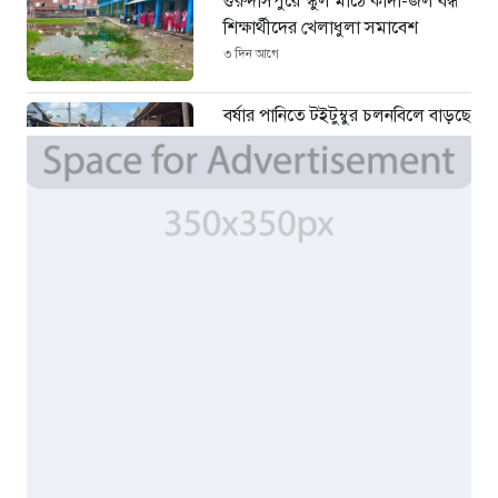
গুরুদাসপুরে স্কুল মাঠে কাদা-জল বন্ধ
শিক্ষার্থীদের খেলাধুলা সমাবেশ
৩ দিন আগে
বর্ষার পানিতে টইটুম্বুর চলনবিলে বাড়ছে
ডিঙি নৌকার চাহিদা
৫ দিন আগে
সিন্ডিকেটের কবজায় পাটের বাজার,
দাম বিপর্যয়ে চাষীদের ক্ষোভ
৫ দিন আগে
শঙ্কিত জীবন-অনিরাপদ ব্যবসা প্রতিষ্ঠান
নিরাপত্তা চেয়ে ব্যবসায়ীর সংবাদ
সম্মেলন
৭ দিন আগে
বর্ষার পানিতে টইটুম্বুর চলনবিলাঞ্চলে