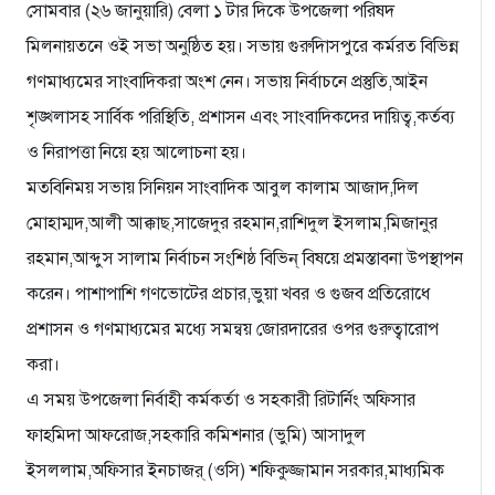
সোমবার (২৬ জানুয়ারি) বেলা ১ টার দিকে উপজেলা পরিষদ
মিলনায়তনে ওই সভা অনুষ্ঠিত হয়। সভায় গুরুদািসপুরে কর্মরত বিভিন্ন
গণমাধ্যমের সাংবাদিকরা অংশ নেন। সভায় নির্বাচনে প্রস্তুতি,আইন
শৃঙ্খলাসহ সার্বিক পরিস্থিতি, প্রশাসন এবং সাংবাদিকদের দায়িত্ব,কর্তব্য
ও নিরাপত্তা নিয়ে হয় আলোচনা হয়।
মতবিনিময় সভায় সিনিয়ন সাংবাদিক আবুল কালাম আজাদ,দিল
মোহাম্মদ,আলী আক্কাছ,সাজেদুর রহমান,রাশিদুল ইসলাম,মিজানুর
রহমান,আব্দুস সালাম নির্বাচন সংশিষ্ঠ বিভিন্ বিষয়ে প্রমস্তাবনা উপস্থাপন
করেন। পাশাপাশি গণভোটের প্রচার,ভুয়া খবর ও গুজব প্রতিরোধে
প্রশাসন ও গণমাধ্যমের মধ্যে সমন্বয় জোরদারের ওপর গুরুত্বারোপ
করা।
এ সময় উপজেলা নির্বাহী কর্মকর্তা ও সহকারী রিটার্নিং অফিসার
ফাহমিদা আফরোজ,সহকারি কমিশনার (ভুমি) আসাদুল
ইসললাম,অফিসার ইনচাজর্ (ওসি) শফিকুজ্জামান সরকার,মাধ্যমিক