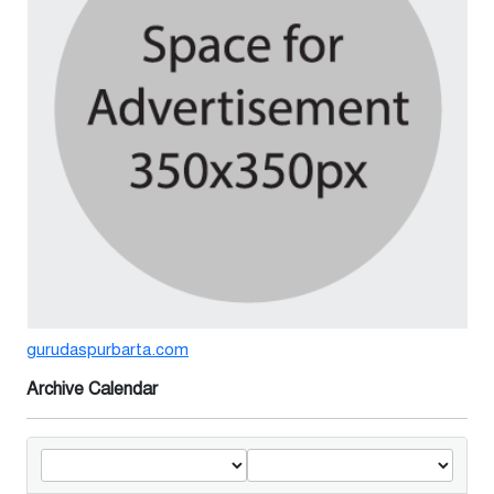
সম্মেলন
৪ দিন আগে
বর্ষার পানিতে টইটুম্বুর চলনবিলাঞ্চলে
বাড়ছে ডিঙি নৌকার চাহিদা
১ সপ্তাহ আগে
গুরুদাসপুরে সাত ইঞ্চি জমির দাবীতে
দুই মামলা-হয়রানীর অভিযোগ
২ সপ্তাহ আগে
gurudaspurbarta.com
তথ্যবিভ্রাট সংবাদের প্রতিবাদে
ডা.জাহেদুলের সংবাদ সম্মেলন
Archive Calendar
২ সপ্তাহ আগে
গুরুদাসপুরে দুর্নীতি প্রতিরোধ বিষয়ক
বিতর্ক প্রতিযোগিতা অনুষ্ঠিত