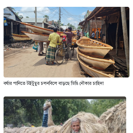
বর্ষার পানিতে টইটুম্বুর চলনবিলে বাড়ছে ডিঙি নৌকার চাহিদা