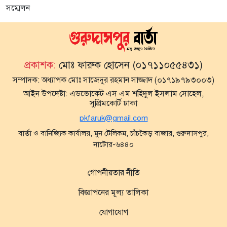
সম্মেলন
প্রকাশক:
মোঃ ফারুক হোসেন (০১৭১১০৫৫৪৩১)
সম্পাদক:
অধ্যাপক মোঃ সাজেদুর রহমান সাজ্জাদ (০১৭১৯৭৯৩০০৩)
আইন উপদেষ্টা:
এডভোকেট এস এম শহিদুল ইসলাম সোহেল,
সুপ্রিমকোর্ট ঢাকা
pkfaruk@gmail.com
বার্তা ও বানিজ্যিক কার্যালয়, মুন টেলিকম, চাঁচকৈড় বাজার, গুরুদাসপুর,
নাটোর-৬৪৪০
গোপনীয়তার নীতি
বিজ্ঞাপনের মূল্য তালিকা
যোগাযোগ