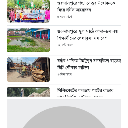
গুরুদাসপুরে পদ্মা সেতুর উদ্বোধনকে
ঘিরে বর্নিল আয়োজন
৪ বছর আগে
গুরুদাসপুরে স্কুল মাঠে কাদা-জল বন্ধ
শিক্ষার্থীদের খেলাধুলা সমাবেশ
১২ ঘণ্টা আগে
বর্ষার পানিতে টইটুম্বুর চলনবিলে বাড়ছে
ডিঙি নৌকার চাহিদা
৩ দিন আগে
সিন্ডিকেটের কবজায় পাটের বাজার,
দাম বিপর্যয়ে চাষীদের ক্ষোভ
৩ দিন আগে
শঙ্কিত জীবন-অনিরাপদ ব্যবসা প্রতিষ্ঠান
নিরাপত্তা চেয়ে ব্যবসায়ীর সংবাদ