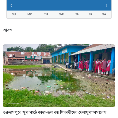
‹
›
২ সপ্তাহ আগে
নেতাকে দায়মুক্ত করতে এলাকাবাসীর
SU
MO
TU
WE
TH
FR
SA
মানববন্ধন ও সংবাদ সম্মেলন
৩ সপ্তাহ আগে
আরও
গুরুদাসপুরে আগুনে পুড়লো পেট্রোল
পাম্প,দোকান ও বসতবাড়ি
৩ সপ্তাহ আগে
গুরুদাসপুরে স্কুল মাঠে কাদা-জল বন্ধ শিক্ষার্থীদের খেলাধুলা সমাবেশ