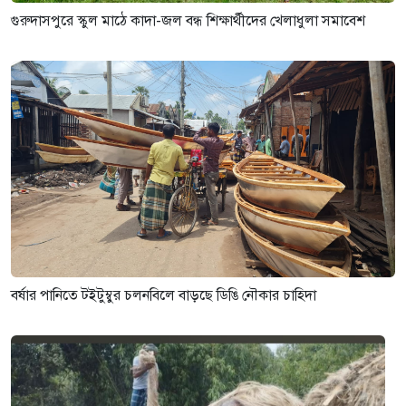
গুরুদাসপুরে স্কুল মাঠে কাদা-জল বন্ধ শিক্ষার্থীদের খেলাধুলা সমাবেশ
বর্ষার পানিতে টইটুম্বুর চলনবিলে বাড়ছে ডিঙি নৌকার চাহিদা