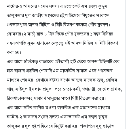
নাটোর-২ আসনের সংসদ সদস্য এডভোকেট এম রুহুল কুদ্দুস
তালুকদার দুল জাতীয় সংসদের হুইপ হিসেবে নিযুক্তের সংবাদে
গুরুদাসপুরে আনন্দ মিছিল ও মিষ্টি বিতরণ করেছে পৌর যুবদল।
সোমবার (২ মার্চ) রাত ৮ টার দিকে পৌর যুবদলের ১ নম্বর সিনিয়র
সহসভাপতি সুমন হাসানের নেতৃত্বে ওই আনন্দ মিছিল ও মিষ্টি বিতরণ
করা হয়।
এর আগে চাঁচকৈড় বাজারের চৌতালী হাট থেকে আনন্দ মিছিলটি বের
হয়ে বাজার প্রদক্ষিন শেষে সিএম মার্কেটের সামনে এসে পথসভার
মাধ্যমে শেষ হয়। সেখানে বক্তব্য রাখেন আব্দুল মালেক ভুলু, সেলিম
শাহ, সাইদুল ইসলাম প্রমুখ। পরে নেতা-কর্মী, পথচারী, হোটেল শ্রমিক,
রিকশাচালকসহ সাধারণ মানুষের মাঝে মিষ্টি বিতরণ করা হয়।
এর আগে সচিব কানিজ মওলা স্বাক্ষরিত এক প্রজ্ঞাপনের মাধ্যমে
নাটোর-২ আসনের সংসদ সদস্য এডভোকেট এম রুহুল কুদ্দুস
তালুকদার দুল হুইপ হিসেবে নিযুক্ত করা হয়। প্রজ্ঞাপনে দুলু ছাড়াও