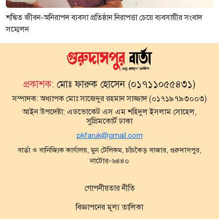
শঙ্কিত জীবন-অনিরাপদ ব্যবসা প্রতিষ্ঠান নিরাপত্তা চেয়ে ব্যবসায়ীর সংবাদ
সম্মেলন
প্রকাশক:
মোঃ ফারুক হোসেন (০১৭১১০৫৫৪৩১)
সম্পাদক:
অধ্যাপক মোঃ সাজেদুর রহমান সাজ্জাদ (০১৭১৯৭৯৩০০৩)
আইন উপদেষ্টা:
এডভোকেট এস এম শহিদুল ইসলাম সোহেল,
সুপ্রিমকোর্ট ঢাকা
pkfaruk@gmail.com
বার্তা ও বানিজ্যিক কার্যালয়, মুন টেলিকম, চাঁচকৈড় বাজার, গুরুদাসপুর,
নাটোর-৬৪৪০
গোপনীয়তার নীতি
বিজ্ঞাপনের মূল্য তালিকা