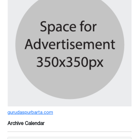
শঙ্কিত জীবন-অনিরাপদ ব্যবসা প্রতিষ্ঠান
নিরাপত্তা চেয়ে ব্যবসায়ীর সংবাদ
সম্মেলন
৪ দিন আগে
বর্ষার পানিতে টইটুম্বুর চলনবিলাঞ্চলে
বাড়ছে ডিঙি নৌকার চাহিদা
১ সপ্তাহ আগে
গুরুদাসপুরে সাত ইঞ্চি জমির দাবীতে
দুই মামলা-হয়রানীর অভিযোগ
২ সপ্তাহ আগে
gurudaspurbarta.com
তথ্যবিভ্রাট সংবাদের প্রতিবাদে
ডা.জাহেদুলের সংবাদ সম্মেলন
Archive Calendar
২ সপ্তাহ আগে