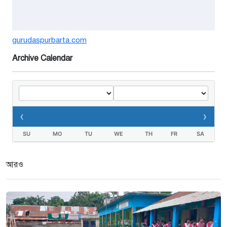
১ সপ্তাহ আগে
গুরুদাসপুরে সাত ইঞ্চি জমির দাবীতে
gurudaspurbarta.com
দুই মামলা-হয়রানীর অভিযোগ
Archive Calendar
২ সপ্তাহ আগে
তথ্যবিভ্রাট সংবাদের প্রতিবাদে
ডা.জাহেদুলের সংবাদ সম্মেলন
‹
›
৩ সপ্তাহ আগে
SU
MO
TU
WE
TH
FR
SA
গুরুদাসপুরে দুর্নীতি প্রতিরোধ বিষয়ক
বিতর্ক প্রতিযোগিতা অনুষ্ঠিত
আরও
৩ সপ্তাহ আগে