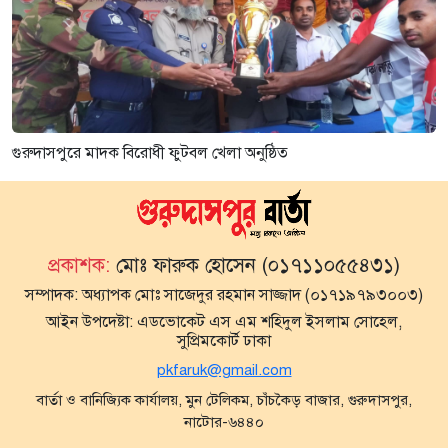
গুরুদাসপুরে মাদক বিরোধী ফুটবল খেলা অনুষ্ঠিত
প্রকাশক:
মোঃ ফারুক হোসেন (০১৭১১০৫৫৪৩১)
সম্পাদক:
অধ্যাপক মোঃ সাজেদুর রহমান সাজ্জাদ (০১৭১৯৭৯৩০০৩)
আইন উপদেষ্টা:
এডভোকেট এস এম শহিদুল ইসলাম সোহেল,
সুপ্রিমকোর্ট ঢাকা
pkfaruk@gmail.com
বার্তা ও বানিজ্যিক কার্যালয়, মুন টেলিকম, চাঁচকৈড় বাজার, গুরুদাসপুর,
নাটোর-৬৪৪০