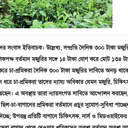
নের সংবাদ ইতিবাচক। উল্লেখ্য, সম্প্রতি দৈনিক ৩০০ টাকা মজুর
িকপক্ষ বর্তমান মজুরির সঙ্গে ১৪ টাকা যোগ করে মোট ১৩৪ টা
যাখ্যান করে চা-শ্রমিকরা দৈনিক ৩০০ টাকা মজুরির দাবিতে অনড় থা
িন ধরে চা-শ্রমিকরা তাদের ন্যায্য অধিকার যেমন মজুরি, চিকিৎ
ত রয়েছেন। এ অবস্থায় তারা ন্যায়সংগত দাবিতে আন্দোলন করছেন,
 ছিল-চা-বাগানের শ্রমিকরা বর্তমানে প্রচুর সুযোগ-সুবিধা পাচ্ছে
দিচ্ছে; উপরন্তু প্রতিটি বাগানে চিকিৎসক, নার্স ও মিডওয়াইফের ব
েবা বাগান থেকে দেওয়ায় শ্রমিকদের অবস্থা বর্তমান অবস্থা 