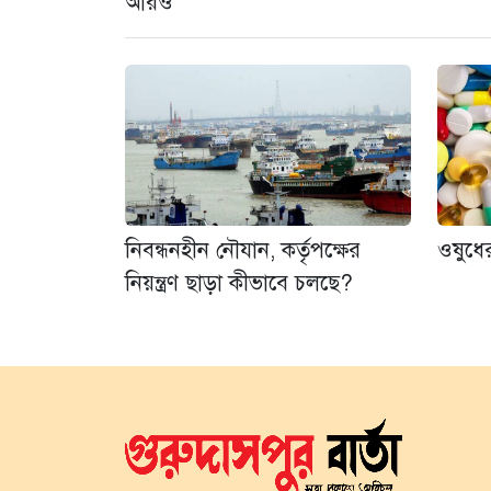
আরও
নিবন্ধনহীন নৌযান, কর্তৃপক্ষের
ওষুধের
নিয়ন্ত্রণ ছাড়া কীভাবে চলছে?