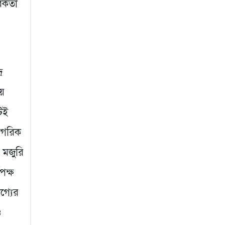
রিকতা
নেতাকে দায়মুক্ত করতে
এলাকাবাসীর মানববন্ধন
ও সংবাদ সম্মেলন
৩ সপ্তাহ আগে
র
গুরুদাসপুরে আগুনে
য়ে
পুড়লো পেট্রোল
পাম্প,দোকান ও
িই
বসতবাড়ি
নাগরিক
৩ সপ্তাহ আগে
 মজুরি
পক্ষ
গ্যের
ও