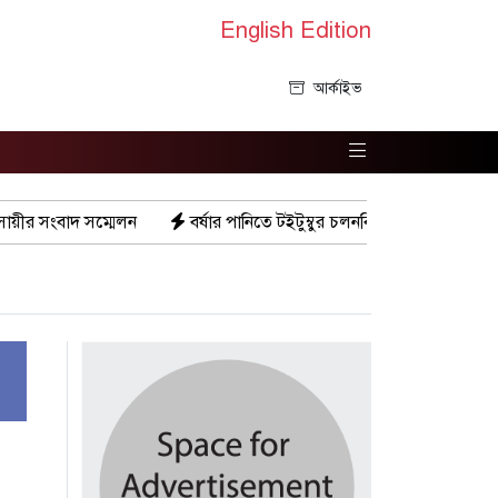
English Edition
আর্কাইভ
বর্ষার পানিতে টইটুম্বুর চলনবিলাঞ্চলে বাড়ছে ডিঙি নৌকার চাহিদা
গ