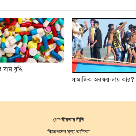
 দাম বৃদ্ধি
সামাজিক অবক্ষয়-দায় কার?
গোপনীয়তার নীতি
বিজ্ঞাপনের মূল্য তালিকা