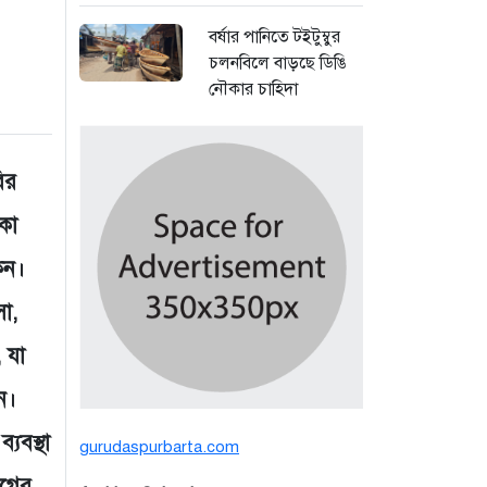
বর্ষার পানিতে টইটুম্বুর
চলনবিলে বাড়ছে ডিঙি
নৌকার চাহিদা
২ দিন আগে
সিন্ডিকেটের কবজায়
ির
পাটের বাজার, দাম
বিপর্যয়ে চাষীদের ক্ষোভ
কা
২ দিন আগে
কেন।
শঙ্কিত জীবন-অনিরাপদ
সা,
ব্যবসা প্রতিষ্ঠান নিরাপত্তা
 যা
চেয়ে ব্যবসায়ীর সংবাদ
সম্মেলন
ন।
৪ দিন আগে
্যবস্থা
gurudaspurbarta.com
বর্ষার পানিতে টইটুম্বুর
আগের