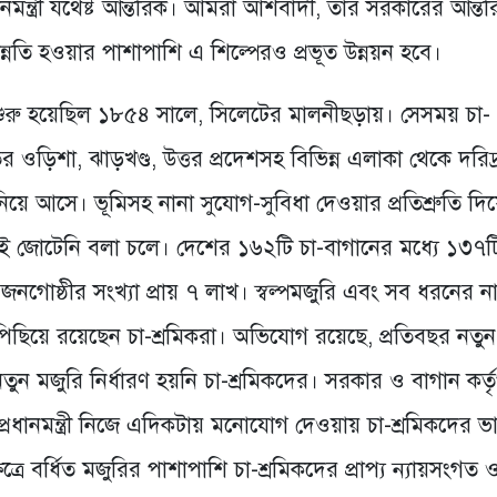
মন্ত্রী যথেষ্ট আন্তরিক। আমরা আশবাদী, তার সরকারের আন্ত
্নতি হওয়ার পাশাপাশি এ শিল্পেরও প্রভূত উন্নয়ন হবে।
 শুরু হয়েছিল ১৮৫৪ সালে, সিলেটের মালনীছড়ায়। সেসময় চা-
ওড়িশা, ঝাড়খণ্ড, উত্তর প্রদেশসহ বিভিন্ন এলাকা থেকে দরিদ্
য়ে আসে। ভূমিসহ নানা সুযোগ-সুবিধা দেওয়ার প্রতিশ্রুতি দি
ছুই জোটেনি বলা চলে। দেশের ১৬২টি চা-বাগানের মধ্যে ১৩৭ট
নগোষ্ঠীর সংখ্যা প্রায় ৭ লাখ। স্বল্পমজুরি এবং সব ধরনের 
পিছিয়ে রয়েছেন চা-শ্রমিকরা। অভিযোগ রয়েছে, প্রতিবছর নতুন
ন মজুরি নির্ধারণ হয়নি চা-শ্রমিকদের। সরকার ও বাগান কর্তৃ
্রধানমন্ত্রী নিজে এদিকটায় মনোযোগ দেওয়ায় চা-শ্রমিকদের ভা
্রে বর্ধিত মজুরির পাশাপাশি চা-শ্রমিকদের প্রাপ্য ন্যায়সংগত 