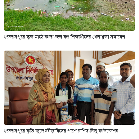
গুরুদাসপুরে স্কুল মাঠে কাদা-জল বন্ধ শিক্ষার্থীদের খেলাধুলা সমাবেশ
গুরুদাসপুরে কৃতি ক্ষুদে ক্রীড়াবিদের পাশে রাশিদ-নিলু ফাউন্ডেশন