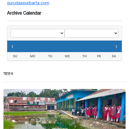
gurudaspurbarta.com
দুই মামলা-হয়রানীর অভিযোগ
২ সপ্তাহ আগে
Archive Calendar
তথ্যবিভ্রাট সংবাদের প্রতিবাদে
ডা.জাহেদুলের সংবাদ সম্মেলন
‹
›
২ সপ্তাহ আগে
SU
MO
TU
WE
TH
FR
SA
গুরুদাসপুরে দুর্নীতি প্রতিরোধ বিষয়ক
বিতর্ক প্রতিযোগিতা অনুষ্ঠিত
আরও
২ সপ্তাহ আগে
নেতাকে দায়মুক্ত করতে এলাকাবাসীর
মানববন্ধন ও সংবাদ সম্মেলন
৩ সপ্তাহ আগে