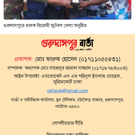
গুরুদাসপুরে মাদক বিরোধী ফুটবল খেলা অনুষ্ঠিত
প্রকাশক:
মোঃ ফারুক হোসেন (০১৭১১০৫৫৪৩১)
সম্পাদক:
অধ্যাপক মোঃ সাজেদুর রহমান সাজ্জাদ (০১৭১৯৭৯৩০০৩)
আইন উপদেষ্টা:
এডভোকেট এস এম শহিদুল ইসলাম সোহেল,
সুপ্রিমকোর্ট ঢাকা
pkfaruk@gmail.com
বার্তা ও বানিজ্যিক কার্যালয়, মুন টেলিকম, চাঁচকৈড় বাজার, গুরুদাসপুর,
নাটোর-৬৪৪০
গোপনীয়তার নীতি