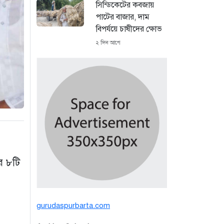
সিন্ডিকেটের কবজায়
পাটের বাজার, দাম
বিপর্যয়ে চাষীদের ক্ষোভ
২ দিন আগে
শঙ্কিত জীবন-অনিরাপদ
ব্যবসা প্রতিষ্ঠান নিরাপত্তা
চেয়ে ব্যবসায়ীর সংবাদ
সম্মেলন
৪ দিন আগে
বর্ষার পানিতে টইটুম্বুর
চলনবিলাঞ্চলে বাড়ছে
র ৮টি
ডিঙি নৌকার চাহিদা
৭ দিন আগে
গুরুদাসপুরে সাত ইঞ্চি
gurudaspurbarta.com
জমির দাবীতে দুই