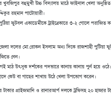
খুবজিপুর বহুমুখী উচ্চ বিদ্যালয় মাঠে ফাইনাল খেলা অনুষ্ঠি
দ্দিকুর রহমান পাটোয়ারী।
ঠিয়া ফুটবল একাডেমীকে ট্রাইব্রেকারে ৩-২ গোলে পরাজিত ক
টোর জেলা দলের মো.রোকন ইসলাম অন্য দিকে রাজশাহী পুটিয়া ফ
র জিতে নেন।
ই মাঠ উৎসুক দর্শকের পদভারে কানায় কানায় পুর্ন হয়ে ওঠে।
 ছাদে কেউ বা গাছের শাখায় উঠে খেলা উপভোগ করেন।
ার টাকার প্রাইজমানি ও রানারআর্প দলকে ট্রফিসহ ২০ হাজার ট