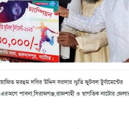
িত মরহুম দবির উদ্দিন সরদার স্মৃতি ফুটবল টুর্ণামেন্টের
 এরঅগে পাবনা,সিরাজগঞ্জ,রাজশাহী ও স্বাগতিক নাটোর জেলা