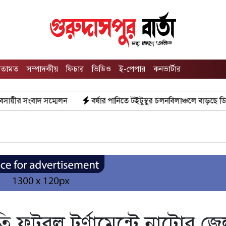
তামত
সম্পাদকীয়
ফিচার
ভিডিও
ই-পেপার
কনভার্টার
্মেলন
বর্ষার পানিতে টইটুম্বুর চলনবিলাঞ্চলে বাড়ছে ডিঙি নৌকার চাহিদা
তি ফুটবল টুর্ণামেন্টে নাটোর জে