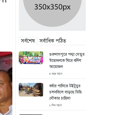
সর্বশেষ
সর্বাধিক পঠিত
গুরুদাসপুরে পদ্মা সেতুর
উদ্বোধনকে ঘিরে বর্নিল
আয়োজন
৪ বছর আগে
বর্ষার পানিতে টইটুম্বুর
চলনবিলে বাড়ছে ডিঙি
নৌকার চাহিদা
২ দিন আগে