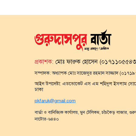
প্রকাশক:
মোঃ ফারুক হোসেন (০১৭১১০৫৫৪৩
সম্পাদক:
অধ্যাপক মোঃ সাজেদুর রহমান সাজ্জাদ (০১৭
আইন উপদেষ্টা:
এডভোকেট এস এম শহিদুল ইসলাম সোহেল,
ঢাকা
pkfaruk@gmail.com
বার্তা ও বানিজ্যিক কার্যালয়, মুন টেলিকম, চাঁচকৈড় বাজার, গুর
নাটোর-৬৪৪০