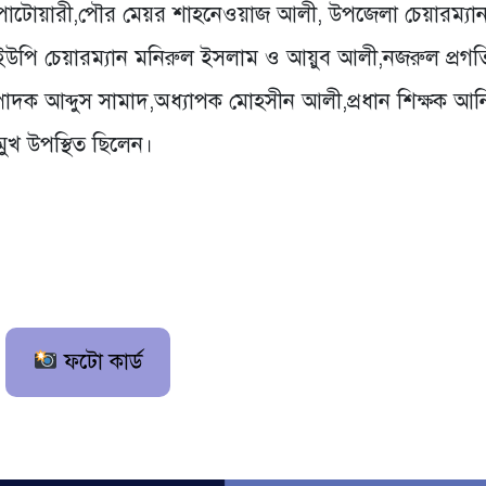
ান পাটোয়ারী,পৌর মেয়র শাহনেওয়াজ আলী, উপজেলা চেয়ারম্যা
ইউপি চেয়ারম্যান মনিরুল ইসলাম ও আয়ুব আলী,নজরুল প্রগত
াদক আব্দুস সামাদ,অধ্যাপক মোহসীন আলী,প্রধান শিক্ষক আন
ুখ উপস্থিত ছিলেন।
ফটো কার্ড