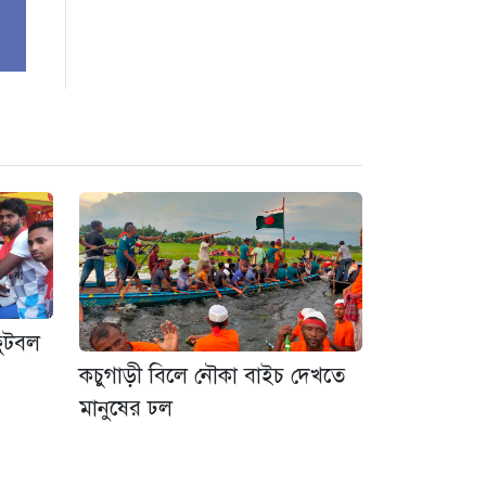
ফুটবল
কচুগাড়ী বিলে নৌকা বাইচ দেখতে
মানুষের ঢল