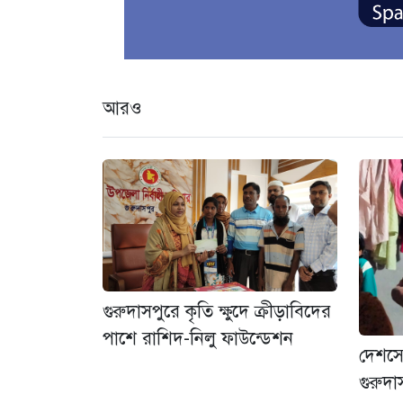
আরও
গুরুদাসপুরে কৃতি ক্ষুদে ক্রীড়াবিদের
পাশে রাশিদ-নিলু ফাউন্ডেশন
দেশসে
গুরুদা