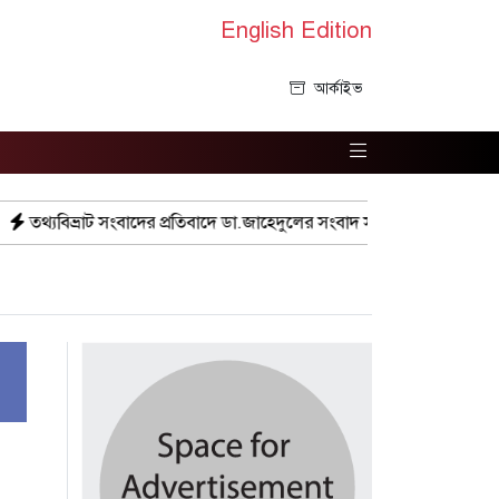
English Edition
আর্কাইভ
র প্রতিবাদে ডা.জাহেদুলের সংবাদ সম্মেলন
গুরুদাসপুরে দুর্নীতি প্রতিরোধ