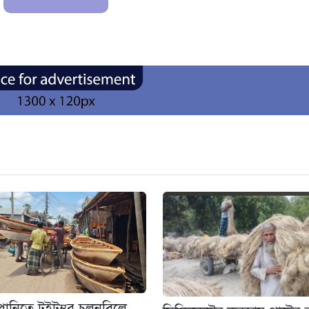
 পানিতে টইটুম্বুর চলনবিলে