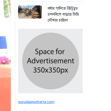
বর্ষার পানিতে টইটুম্বুর
চলনবিলে বাড়ছে ডিঙি
নৌকার চাহিদা
৩ দিন আগে
সিন্ডিকেটের কবজায়
পাটের বাজার, দাম
বিপর্যয়ে চাষীদের ক্ষোভ
৩ দিন আগে
শঙ্কিত জীবন-অনিরাপদ
ব্যবসা প্রতিষ্ঠান নিরাপত্তা
চেয়ে ব্যবসায়ীর সংবাদ
সম্মেলন
৫ দিন আগে
gurudaspurbarta.com
বর্ষার পানিতে টইটুম্বুর