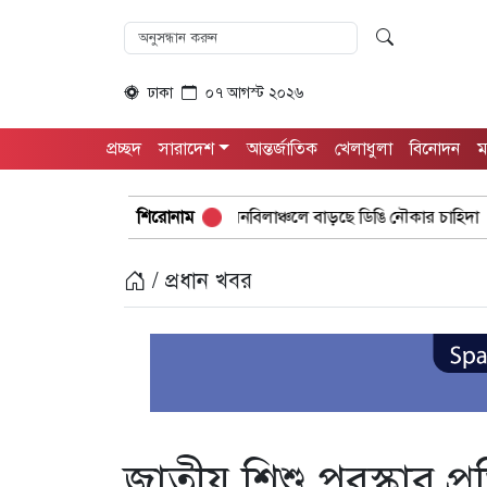
ঢাকা
০৭ আগস্ট ২০২৬
প্রচ্ছদ
সারাদেশ
আন্তর্জাতিক
খেলাধুলা
বিনোদন
ম
তে টইটুম্বুর চলনবিলাঞ্চলে বাড়ছে ডিঙি নৌকার চাহিদা
শিরোনাম
গুরুদাসপুরে সাত
/ প্রধান খবর
জাতীয় শিশু পুরস্কার 