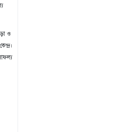
্য
িড়া ও
ন্দ্র।
সাফল্য