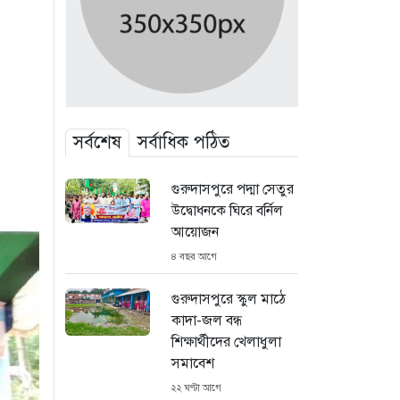
সর্বশেষ
সর্বাধিক পঠিত
গুরুদাসপুরে পদ্মা সেতুর
উদ্বোধনকে ঘিরে বর্নিল
আয়োজন
৪ বছর আগে
গুরুদাসপুরে স্কুল মাঠে
কাদা-জল বন্ধ
শিক্ষার্থীদের খেলাধুলা
সমাবেশ
২২ ঘণ্টা আগে