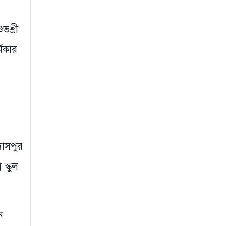
নেতাকে দায়মুক্ত করতে
ভশ্রী
এলাকাবাসীর মানববন্ধন
ও সংবাদ সম্মেলন
্মকার
৩ সপ্তাহ আগে
গুরুদাসপুরে আগুনে
পুড়লো পেট্রোল
পাম্প,দোকান ও
বসতবাড়ি
৩ সপ্তাহ আগে
ুদাসপুর
স্কুল
ন