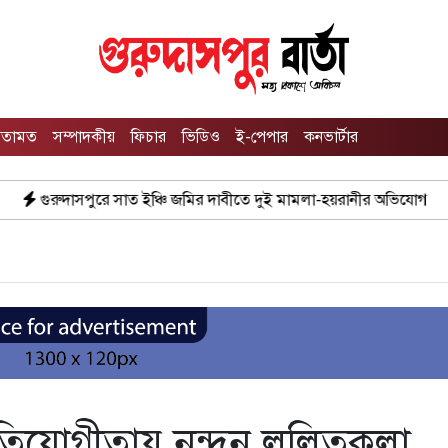
তামত
সম্পাদকীয়
ফিচার
ভিডিও
ই-পেপার
কনভার্টার
 ইঞ্চি জমির দাবীতে দুই মামলা-হয়রানীর অভিযোগ
তথ্যবিভ্রাট সংবাদে
প্রতিযোগীতায় নন্দন ললিতকলা