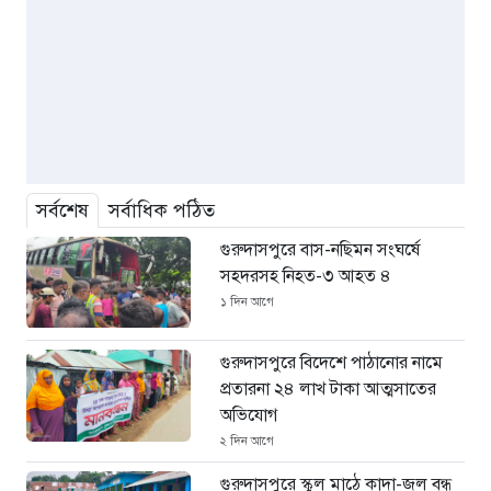
সর্বশেষ
সর্বাধিক পঠিত
গুরুদাসপুরে বাস-নছিমন সংঘর্ষে
সহদরসহ নিহত-৩ আহত ৪
১ দিন আগে
গুরুদাসপুরে বিদেশে পাঠানোর নামে
প্রতারনা ২৪ লাখ টাকা আত্মসাতের
অভিযোগ
২ দিন আগে
গুরুদাসপুরে স্কুল মাঠে কাদা-জল বন্ধ