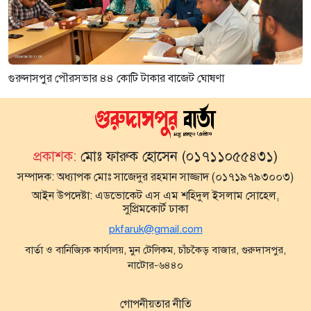
গুরুদাসপুর পৌরসভার ৪৪ কোটি টাকার বাজেট ঘোষণা
প্রকাশক:
মোঃ ফারুক হোসেন (০১৭১১০৫৫৪৩১)
সম্পাদক:
অধ্যাপক মোঃ সাজেদুর রহমান সাজ্জাদ (০১৭১৯৭৯৩০০৩)
আইন উপদেষ্টা:
এডভোকেট এস এম শহিদুল ইসলাম সোহেল,
সুপ্রিমকোর্ট ঢাকা
pkfaruk@gmail.com
বার্তা ও বানিজ্যিক কার্যালয়, মুন টেলিকম, চাঁচকৈড় বাজার, গুরুদাসপুর,
নাটোর-৬৪৪০
গোপনীয়তার নীতি