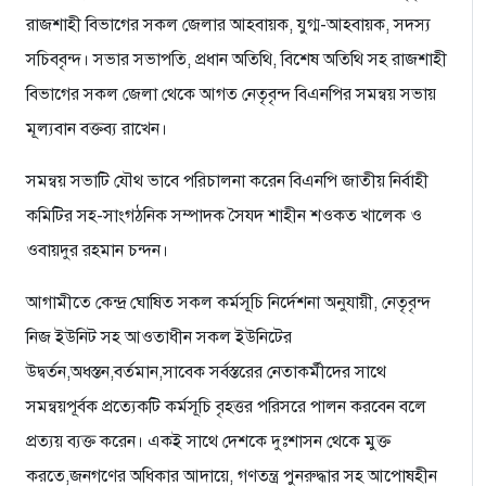
রাজশাহী বিভাগের সকল জেলার আহবায়ক, যুগ্ম-আহবায়ক, সদস্য
সচিববৃন্দ। সভার সভাপতি, প্রধান অতিথি, বিশেষ অতিথি সহ রাজশাহী
বিভাগের সকল জেলা থেকে আগত নেতৃবৃন্দ বিএনপির সমন্বয় সভায়
মূল্যবান বক্তব্য রাখেন।
সমন্বয় সভাটি যৌথ ভাবে পরিচালনা করেন বিএনপি জাতীয় নির্বাহী
কমিটির সহ-সাংগঠনিক সম্পাদক সৈযদ শাহীন শওকত খালেক ও
ওবায়দুর রহমান চন্দন।
আগামীতে কেন্দ্র ঘোষিত সকল কর্মসূচি নির্দেশনা অনুযায়ী, নেতৃবৃন্দ
নিজ ইউনিট সহ আওতাধীন সকল ইউনিটের
উদ্বর্তন,অধস্তন,বর্তমান,সাবেক সর্বস্তরের নেতাকর্মীদের সাথে
সমন্বয়পূর্বক প্রত্যেকটি কর্মসূচি বৃহত্তর পরিসরে পালন করবেন বলে
প্রত্যয় ব্যক্ত করেন। একই সাথে দেশকে দুঃশাসন থেকে মুক্ত
করতে,জনগণের অধিকার আদায়ে, গণতন্ত্র পুনরুদ্ধার সহ আপোষহীন