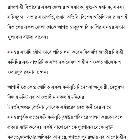
রাজশাহী বিভাগের সকল জেলার আহবায়ক, যুগ্ম-আহবায়ক, সদস্য
সচিববৃন্দ। সভার সভাপতি, প্রধান অতিথি, বিশেষ অতিথি সহ রাজশাহী
বিভাগের সকল জেলা থেকে আগত নেতৃবৃন্দ বিএনপির সমন্বয় সভায়
মূল্যবান বক্তব্য রাখেন।
সমন্বয় সভাটি যৌথ ভাবে পরিচালনা করেন বিএনপি জাতীয় নির্বাহী
কমিটির সহ-সাংগঠনিক সম্পাদক সৈযদ শাহীন শওকত খালেক ও
ওবায়দুর রহমান চন্দন।
আগামীতে কেন্দ্র ঘোষিত সকল কর্মসূচি নির্দেশনা অনুযায়ী, নেতৃবৃন্দ
নিজ ইউনিট সহ আওতাধীন সকল ইউনিটের
উদ্বর্তন,অধস্তন,বর্তমান,সাবেক সর্বস্তরের নেতাকর্মীদের সাথে
সমন্বয়পূর্বক প্রত্যেকটি কর্মসূচি বৃহত্তর পরিসরে পালন করবেন বলে
প্রত্যয় ব্যক্ত করেন। একই সাথে দেশকে দুঃশাসন থেকে মুক্ত
করতে,জনগণের অধিকার আদায়ে, গণতন্ত্র পুনরুদ্ধার সহ আপোষহীন