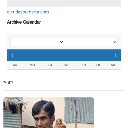
গুরুদাসপুরে সাত ইঞ্চি জমির দাবীতে
gurudaspurbarta.com
দুই মামলা-হয়রানীর অভিযোগ
২ সপ্তাহ আগে
Archive Calendar
তথ্যবিভ্রাট সংবাদের প্রতিবাদে
ডা.জাহেদুলের সংবাদ সম্মেলন
‹
›
২ সপ্তাহ আগে
SU
MO
TU
WE
TH
FR
SA
গুরুদাসপুরে দুর্নীতি প্রতিরোধ বিষয়ক
বিতর্ক প্রতিযোগিতা অনুষ্ঠিত
আরও
২ সপ্তাহ আগে
নেতাকে দায়মুক্ত করতে এলাকাবাসীর
মানববন্ধন ও সংবাদ সম্মেলন
৩ সপ্তাহ আগে