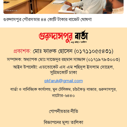
গুরুদাসপুর পৌরসভার ৪৪ কোটি টাকার বাজেট ঘোষণা
প্রকাশক:
মোঃ ফারুক হোসেন (০১৭১১০৫৫৪৩১)
সম্পাদক:
অধ্যাপক মোঃ সাজেদুর রহমান সাজ্জাদ (০১৭১৯৭৯৩০০৩)
আইন উপদেষ্টা:
এডভোকেট এস এম শহিদুল ইসলাম সোহেল,
সুপ্রিমকোর্ট ঢাকা
pkfaruk@gmail.com
বার্তা ও বানিজ্যিক কার্যালয়, মুন টেলিকম, চাঁচকৈড় বাজার, গুরুদাসপুর,
নাটোর-৬৪৪০
গোপনীয়তার নীতি
বিজ্ঞাপনের মূল্য তালিকা